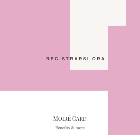
altri
Sorpresa di compleanno
un buono spesa a fine anno
Modifiche gratuite su capi selezionati
acquistati presso Moiré.
e molto altro ancora....
REGISTRARSI ORA
Moiré Card
Benefits & more