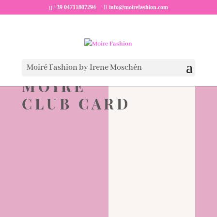
+39 04711807294
info@moirefashion.com
Moiré Fashion by Irene Moschén
MOIRÉ
CLUB CARD
un buono spesa da 50 euro per la prima
registrazione
Consulenza su stile e colore anche al di fuori
dell'orario di lavoro
Vendite speciali già 2 giorni prima di tutti gli