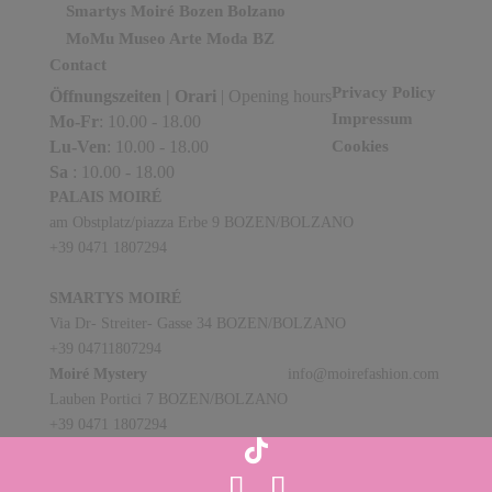
Smartys Moiré Bozen Bolzano
MoMu Museo Arte Moda BZ
Contact
Privacy Policy
Öffnungszeiten
| Orari
| Opening hours
Impressum
Mo-Fr
: 10.00 - 18.00
Lu-Ven
: 10.00 - 18.00
Cookies
Sa
: 10.00 - 18.00
PALAIS MOIRÉ
am Obstplatz/piazza Erbe 9 BOZEN/BOLZANO
+39 0471 1807294
SMARTYS MOIRÉ
Via Dr- Streiter- Gasse 34 BOZEN/BOLZANO
+39 04711807294
Moiré Mystery
info@moirefashion.com
Lauben Portici 7 BOZEN/BOLZANO
+39 0471 1807294