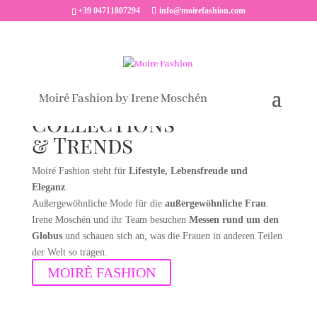
+39 04711807294
info@moirefashion.com
Moiré Fashion by Irene Moschén
Collections
& Trends
Moiré Fashion steht für
Lifestyle, Lebensfreude und
Eleganz
.
Außergewöhnliche Mode für die
außergewöhnliche Frau
.
Irene Moschén und ihr Team besuchen
Messen rund um den
Globus
und schauen sich an, was die Frauen in anderen Teilen
der Welt so tragen.
MOIRÈ FASHION