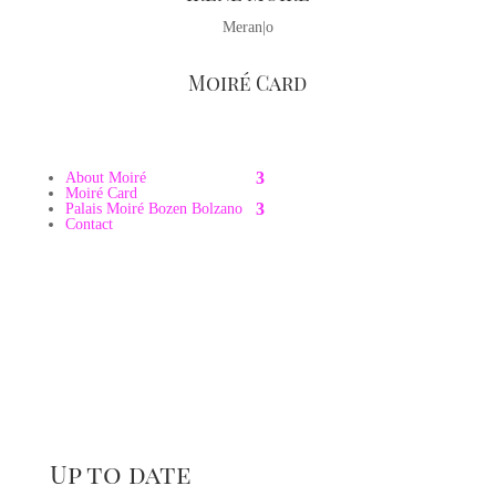
Meran|o
Moiré Card
About Moiré
Moiré Card
Palais Moiré Bozen Bolzano
Contact
Up to date