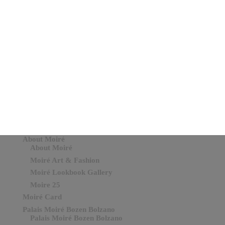
Send
=
3 + 14
About Moiré
About Moiré
Moiré Art & Fashion
Moiré Lookbook Gallery
Moire 25
Moiré Card
Palais Moiré Bozen Bolzano
Palais Moiré Bozen Bolzano